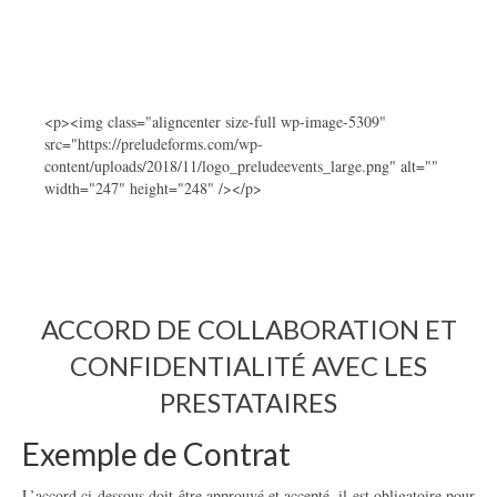
<p><img class="aligncenter size-full wp-image-5309"
src="https://preludeforms.com/wp-
content/uploads/2018/11/logo_preludeevents_large.png" alt=""
width="247" height="248" /></p>
ACCORD DE COLLABORATION ET
CONFIDENTIALITÉ AVEC LES
PRESTATAIRES
Exemple de Contrat
L’accord ci-dessous doit être approuvé et accepté, il est obligatoire pour